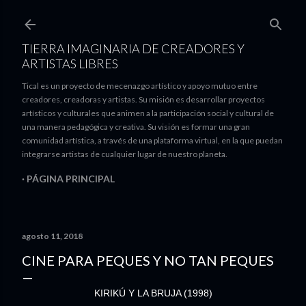
Ir al contenido principal
TIERRA IMAGINARIA DE CREADORES Y
ARTISTAS LIBRES
Tical es un proyecto de mecenazgo artístico y apoyo mutuo entre
creadores, creadoras y artistas. Su misión es desarrollar proyectos
artísticos y culturales que animen a la participación social y cultural de
una manera pedagógica y creativa. Su visión es formar una gran
comunidad artística, a través de una plataforma virtual, en la que puedan
integrarse artistas de cualquier lugar de nuestro planeta.
PÁGINA PRINCIPAL
agosto 11, 2018
CINE PARA PEQUES Y NO TAN PEQUES
KIRIKÚ Y LA BRUJA (1998)