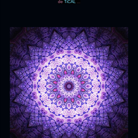
de
TiCAL
...